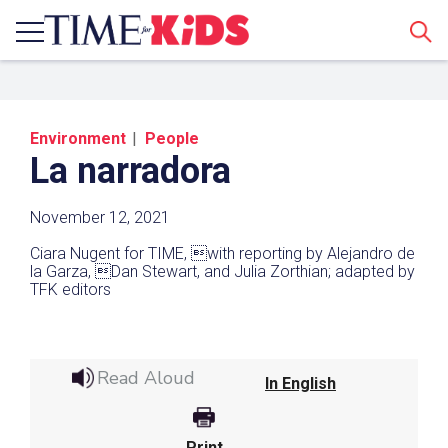
Sear
Environment
People
La narradora
November 12, 2021
Ciara Nugent for TIME, with reporting by Alejandro de
Share a Link
la Garza, Dan Stewart, and Julia Zorthian; adapted by
TFK editors
Click the icon above to copy the url link to your
clipboard.
Read Aloud
In English
Paste the link into the location in which you
share assignments with students. Examples
might include, but are not limited to Canvas,
Schoology and Edmodo.
Print