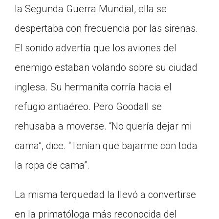
la Segunda Guerra Mundial, ella se
Click on the icon above to share the article with
a class in your Google Classroom.
despertaba con frecuencia por las sirenas.
Choose an action. Options might include
El sonido advertía que los aviones del
creating an assignment or asking a question.
enemigo estaban volando sobre su ciudad
inglesa. Su hermanita corría hacia el
refugio antiaéreo. Pero Goodall se
rehusaba a moverse. “No quería dejar mi
cama”, dice. “Tenían que bajarme con toda
la ropa de cama”.
La misma terquedad la llevó a convertirse
en la primatóloga más reconocida del