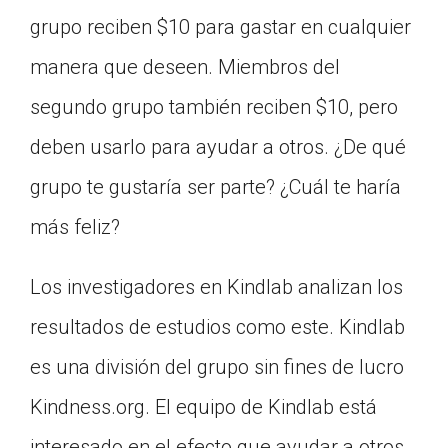
Click on the icon above to share the article with
grupo reciben $10 para gastar en cualquier
a class in your Google Classroom.
manera que deseen. Miembros del
Choose an action. Options might include
creating an assignment or asking a question.
segundo grupo también reciben $10, pero
deben usarlo para ayudar a otros. ¿De qué
grupo te gustaría ser parte? ¿Cuál te haría
más feliz?
Los investigadores en Kindlab analizan los
resultados de estudios como este. Kindlab
es una división del grupo sin fines de lucro
Kindness.org. El equipo de Kindlab está
interesado en el efecto que ayudar a otros