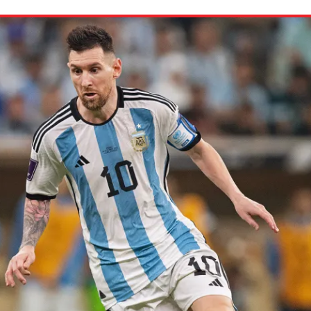
ion in which you share
Choose an action. Optio
Examples might include,
assignment or asking a 
s, Schoology and