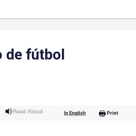
 de fútbol
 Link
Google
Read Aloud
In English
Print
he url link to your
Click on the icon above t
class in your Google Cl