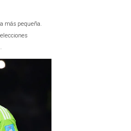
iona más pequeña.
selecciones
.