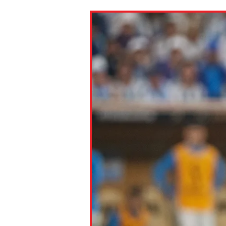
Paste the link into the locat
assignments with students. 
but are not limited to Canva
Edmodo.