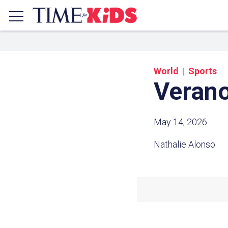
World
Sports
Verano
May 14, 2026
Nathalie Alonso
Share a
Click the icon above to copy t
clipboard.