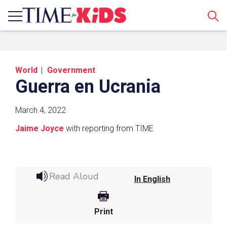
Sear
World
Government
Guerra en Ucrania
March 4, 2022
Jaime Joyce
with reporting from TIME
Share a Link
Click the icon above to copy the url link to your
Read Aloud
clipboard.
In English
Paste the link into the location in which you
share assignments with students. Examples
Print
might include, but are not limited to Canvas,
Schoology and Edmodo.