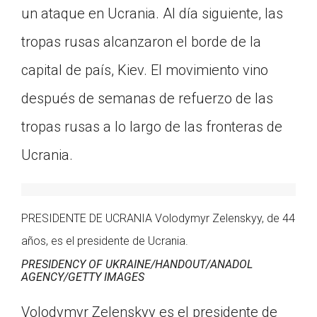
un ataque en Ucrania. Al día siguiente, las
Click on the icon above to share the article with
a class in your Google Classroom.
tropas rusas alcanzaron el borde de la
Choose an action. Options might include
creating an assignment or asking a question.
capital de país, Kiev. El movimiento vino
después de semanas de refuerzo de las
tropas rusas a lo largo de las fronteras de
Ucrania.
PRESIDENTE DE UCRANIA Volodymyr Zelenskyy, de 44
años, es el presidente de Ucrania.
PRESIDENCY OF UKRAINE/HANDOUT/ANADOL
AGENCY/GETTY IMAGES
Volodymyr Zelenskyy es el presidente de