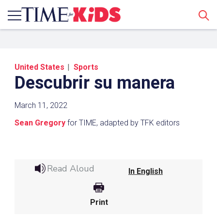
Sear
United States
Sports
Descubrir su manera
March 11, 2022
Sean Gregory
for TIME, adapted by TFK editors
Share a Link
Click the icon above to copy the url link to your
Read Aloud
clipboard.
In English
Paste the link into the location in which you
share assignments with students. Examples
Print
might include, but are not limited to Canvas,
Schoology and Edmodo.