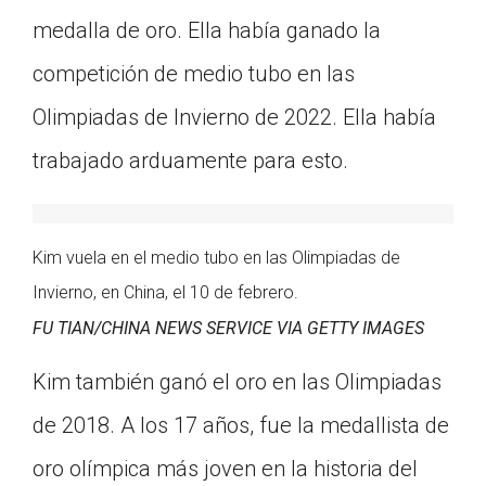
Click on the icon above to share the article with
medalla de oro. Ella había ganado la
a class in your Google Classroom.
competición de medio tubo en las
Choose an action. Options might include
creating an assignment or asking a question.
Olimpiadas de Invierno de 2022. Ella había
trabajado arduamente para esto.
Kim vuela en el medio tubo en las Olimpiadas de
Invierno, en China, el 10 de febrero.
FU TIAN/CHINA NEWS SERVICE VIA GETTY IMAGES
Kim también ganó el oro en las Olimpiadas
de 2018. A los 17 años, fue la medallista de
oro olímpica más joven en la historia del