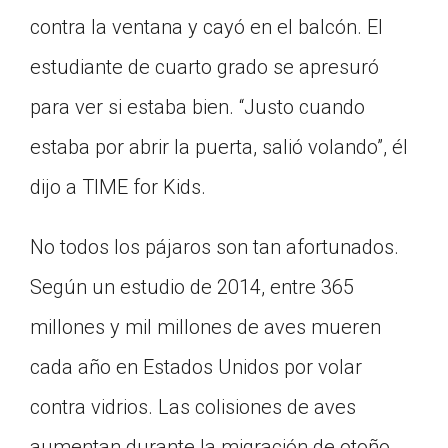
Click on the icon above to share the article with
contra la ventana y cayó en el balcón. El
a class in your Google Classroom.
estudiante de cuarto grado se apresuró
Choose an action. Options might include
creating an assignment or asking a question.
para ver si estaba bien. “Justo cuando
estaba por abrir la puerta, salió volando”, él
dijo a TIME for Kids.
No todos los pájaros son tan afortunados.
Según un estudio de 2014, entre 365
millones y mil millones de aves mueren
cada año en Estados Unidos por volar
contra vidrios. Las colisiones de aves
aumentan durante la migración de otoño,