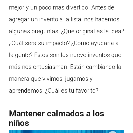
mejor y un poco más divertido. Antes de
Click on the icon above to share the article with
a class in your Google Classroom.
agregar un invento a la lista, nos hacemos
Choose an action. Options might include
creating an assignment or asking a question.
algunas preguntas. ¿Qué original es la idea?
¿Cuál será su impacto? ¿Cómo ayudaría a
la gente? Estos son los nueve inventos que
más nos entusiasman. Están cambiando la
manera que vivimos, jugamos y
aprendemos. ¿Cuál es tu favorito?
Mantener calmados a los
niños