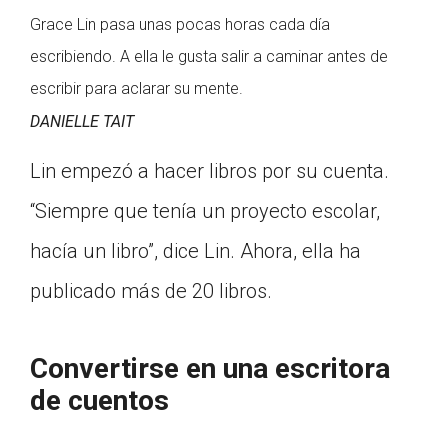
Grace Lin pasa unas pocas horas cada día
Click on the icon above to share the article with
a class in your Google Classroom.
escribiendo. A ella le gusta salir a caminar antes de
Choose an action. Options might include
escribir para aclarar su mente.
creating an assignment or asking a question.
DANIELLE TAIT
Lin empezó a hacer libros por su cuenta.
“Siempre que tenía un proyecto escolar,
hacía un libro”, dice Lin. Ahora, ella ha
publicado más de 20 libros.
Convertirse en una escritora
de cuentos