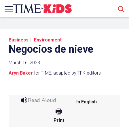
Sear
Business
Environment
Negocios de nieve
March 16, 2023
Aryn Baker
for TIME, adapted by TFK editors
Share a Link
Click the icon above to copy the url link to your
Read Aloud
clipboard.
In English
Paste the link into the location in which you
share assignments with students. Examples
Print
might include, but are not limited to Canvas,
Schoology and Edmodo.