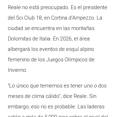
Click on the icon above to share the article with
Reale no está preocupado. Es el presidente
a class in your Google Classroom.
del Sci Club 18, en Cortina d'Ampezzo. La
Choose an action. Options might include
creating an assignment or asking a question.
ciudad se encuentra en las montañas
Dolomitas de Italia. En 2026, el área
albergará los eventos de esquí alpino
femenino de los Juegos Olímpicos de
Invierno.
“Lo único que tememos es tener uno o dos
meses de clima cálido”, dice Reale. Sin
embargo, eso no es probable. Las laderas