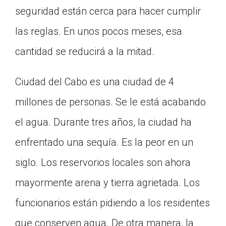
seguridad están cerca para hacer cumplir
Click on the icon above to share the article with
a class in your Google Classroom.
las reglas. En unos pocos meses, esa
Choose an action. Options might include
creating an assignment or asking a question.
cantidad se reducirá a la mitad.
Ciudad del Cabo es una ciudad de 4
millones de personas. Se le está acabando
el agua. Durante tres años, la ciudad ha
enfrentado una sequía. Es la peor en un
siglo. Los reservorios locales son ahora
mayormente arena y tierra agrietada. Los
funcionarios están pidiendo a los residentes
que conserven agua. De otra manera, la