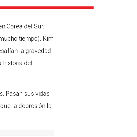
ns might include creating an
question.
en Corea del Sur,
 mucho tiempo). Kim
esafían la gravedad
 historia del
s. Pasan sus vidas
que la depresión la