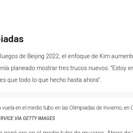
piadas
Juegos de Beijing 2022, el enfoque de Kim aumentó
tenía planeado mostrar tres trucos nuevos. “Estoy 
iles que todo lo que hecho hasta ahora”.
uela en el medio tubo en las Olimpiadas de Invierno, en Ch
ERVICE VIA GETTY IMAGES
im ganó oro en el medio tubo de mujeres. Ahora de 