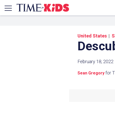
United States
S
Descub
February 18, 2022
for 
Sean Gregory
Share a
Click the icon above to copy t
clipboard.