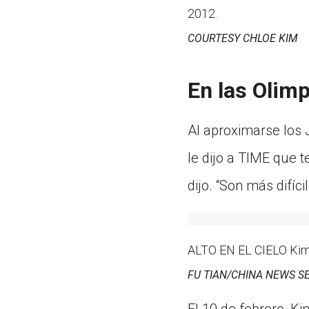
2012.
COURTESY CHLOE KIM
En las Olim
Al aproximarse los 
le dijo a TIME que 
dijo. “Son más difíc
ALTO EN EL CIELO Kim v
FU TIAN/CHINA NEWS S
El 10 de febrero, K