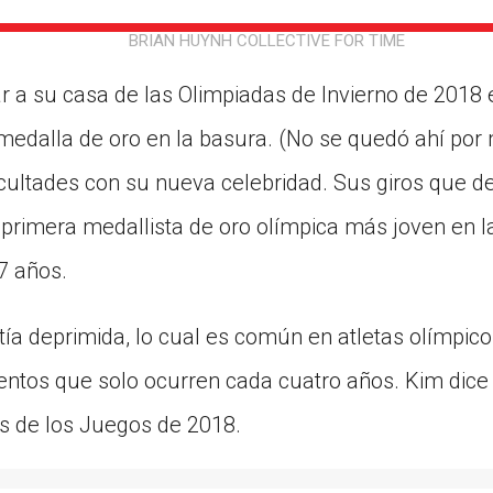
ion in which you share
Choose an action. Optio
BRIAN HUYNH COLLECTIVE FOR TIME
Examples might include,
assignment or asking a 
s, Schoology and
 a su casa de las Olimpiadas de Invierno de 2018 
medalla de oro en la basura. (No se quedó ahí por
icultades con su nueva celebridad. Sus giros que d
a primera medallista de oro olímpica más joven en la
7 años.
ía deprimida, lo cual es común en atletas olímpico
ntos que solo ocurren cada cuatro años. Kim dice 
s de los Juegos de 2018.