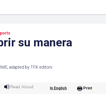
ports
rir su manera
TIME, adapted by TFK editors
 Link
Google
Read Aloud
In English
Print
he url link to your
Click on the icon above t
class in your Google Cl