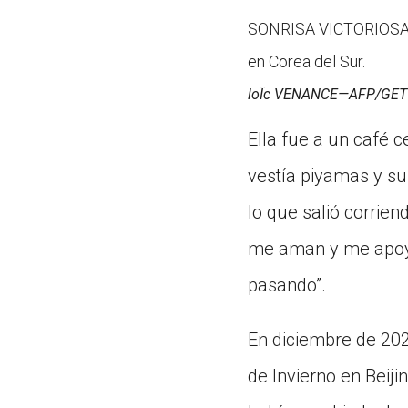
SONRISA VICTORIOSA Ki
en Corea del Sur.
loÏc VENANCE—AFP/GET
Ella fue a un café c
vestía piyamas y su
lo que salió corrien
me aman y me apoya
pasando”.
En diciembre de 202
de Invierno en Beiji