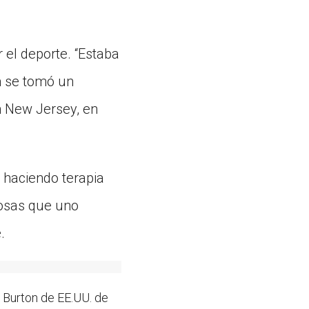
el deporte. “Estaba
im se tomó un
n New Jersey, en
o haciendo terapia
cosas que uno
.
Burton de EE.UU. de