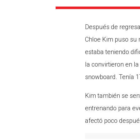
Paste the link into the locat
assignments with students. 
but are not limited to Canva
Edmodo.
Después de regresar
Chloe Kim puso su 
estaba teniendo dif
la convirtieron en l
snowboard. Tenía 1
Kim también se sent
entrenando para eve
afectó poco despué