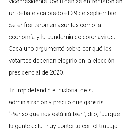
vicepresidente Joe Biden se enfrentaron en
Click on the icon above to share the article with
un debate acalorado el 29 de septiembre.
a class in your Google Classroom.
Choose an action. Options might include
Se enfrentaron en asuntos como la
creating an assignment or asking a question.
economía y la pandemia de coronavirus.
Cada uno argumentó sobre por qué los
votantes deberían elegirlo en la elección
presidencial de 2020.
Trump defendió el historial de su
administración y predijo que ganaría.
“Pienso que nos está irá bien”, dijo, “porque
la gente está muy contenta con el trabajo