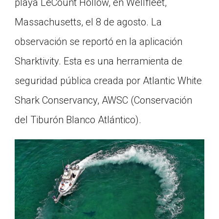
playa LeCount Hollow, en Wellfleet,
Click on the icon above to share the article with
a class in your Google Classroom.
Massachusetts, el 8 de agosto. La
Choose an action. Options might include
observación se reportó en la aplicación
creating an assignment or asking a question.
Sharktivity. Esta es una herramienta de
seguridad pública creada por Atlantic White
Shark Conservancy, AWSC (Conservación
del Tiburón Blanco Atlántico).