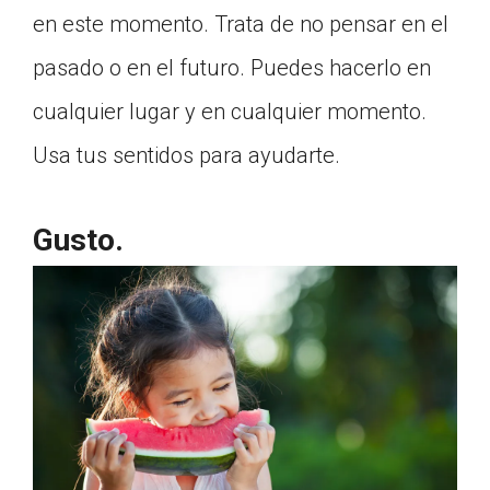
en este momento. Trata de no pensar en el
Click on the icon above to share the article with
a class in your Google Classroom.
pasado o en el futuro. Puedes hacerlo en
Choose an action. Options might include
creating an assignment or asking a question.
cualquier lugar y en cualquier momento.
Usa tus sentidos para ayudarte.
Gusto.